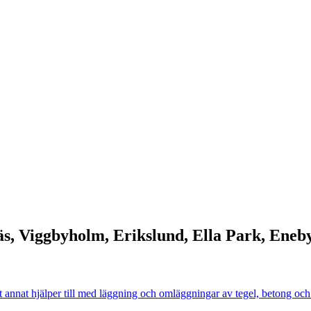
s, Viggbyholm, Erikslund, Ella Park, Eneb
et annat hjälper till med läggning och omläggningar av tegel, betong och