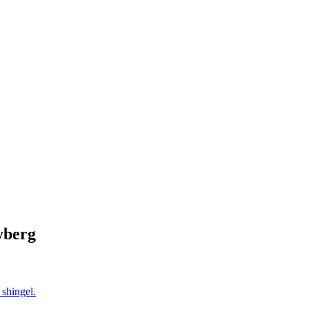
yberg
 shingel.