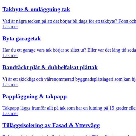
Takbyte & omläggning tak
Vad är några tecken på att det börjar bli dags för ett takbyte? Först och fr
Läs mer
Byta garagetak
Har du ett garage vars tak börjar se slitet ut? Eller var det lång tid s
Läs mer
Bandtäckt plåt & dubbelfalsat plåttak
Vi är ett skickligt och välrenommerad byggnadsplåtslageri som kan hjä
Läs mer
Pappläggning & takpapp
Takpapp läggs framför allt på tak som har en lutning på 15 grader elle
Läs mer
Tilläggsisolering av Fasad & Yttervägg