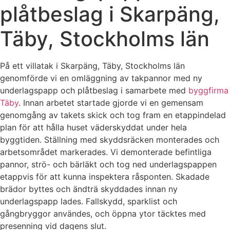
plåtbeslag i Skarpäng,
Täby, Stockholms län
På ett villatak i Skarpäng, Täby, Stockholms län
genomförde vi en omläggning av takpannor med ny
underlagspapp och plåtbeslag i samarbete med
byggfirma
Täby
. Innan arbetet startade gjorde vi en gemensam
genomgång av takets skick och tog fram en etappindelad
plan för att hålla huset väderskyddat under hela
byggtiden. Ställning med skyddsräcken monterades och
arbetsområdet markerades. Vi demonterade befintliga
pannor, strö- och bärläkt och tog ned underlagspappen
etappvis för att kunna inspektera råsponten. Skadade
brädor byttes och ändträ skyddades innan ny
underlagspapp lades. Fallskydd, sparklist och
gångbryggor användes, och öppna ytor täcktes med
presenning vid dagens slut.