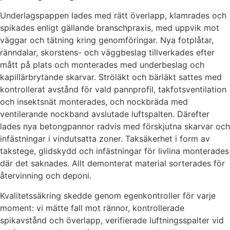
Underlagspappen lades med rätt överlapp, klamrades och
spikades enligt gällande branschpraxis, med uppvik mot
väggar och tätning kring genomföringar. Nya fotplåtar,
ränndalar, skorstens- och väggbeslag tillverkades efter
mått på plats och monterades med underbeslag och
kapillärbrytande skarvar. Ströläkt och bärläkt sattes med
kontrollerat avstånd för vald pannprofil, takfotsventilation
och insektsnät monterades, och nockbräda med
ventilerande nockband avslutade luftspalten. Därefter
lades nya betongpannor radvis med förskjutna skarvar och
infästningar i vindutsatta zoner. Taksäkerhet i form av
takstege, glidskydd och infästningar för livlina monterades
där det saknades. Allt demonterat material sorterades för
återvinning och deponi.
Kvalitetssäkring skedde genom egenkontroller för varje
moment: vi mätte fall mot rännor, kontrollerade
spikavstånd och överlapp, verifierade luftningsspalter vid