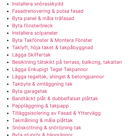
Installera snörasskydd
Fasadrenovering & putsa fasad
Byta panel & måla träfasad
Byta fönsterbleck
Installera solpaneler
Byta Takfönster & Montera Fönster
Taklyft, höja taket & takpåbyggnad
Lägga Skiffertak
Besiktning tätskikt på terrass, balkong, takaltan
Lägga Enkupigt Tegel Takpannor
Lägga tegeltak, shingel & betongpannor
Takbyte & omläggning tak
Byta garagetak
Bandtäckt plåt & dubbelfalsat plåttak
Pappläggning & takpapp
Tilläggsisolering av Fasad & Yttervägg
Takmålning & måla plåttak
Snöskottning & snöröjning tak
Byta stuprör & hängrännor