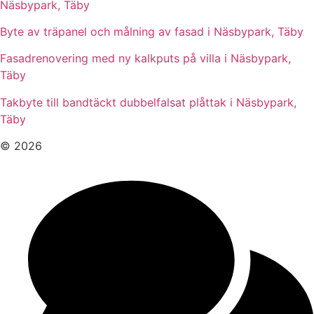
Näsbypark, Täby
Byte av träpanel och målning av fasad i Näsbypark, Täby
Fasadrenovering med ny kalkputs på villa i Näsbypark,
Täby
Takbyte till bandtäckt dubbelfalsat plåttak i Näsbypark,
Täby
© 2026