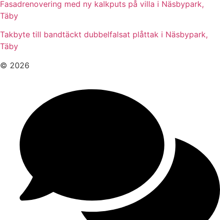
Fasadrenovering med ny kalkputs på villa i Näsbypark,
Täby
Takbyte till bandtäckt dubbelfalsat plåttak i Näsbypark,
Täby
© 2026